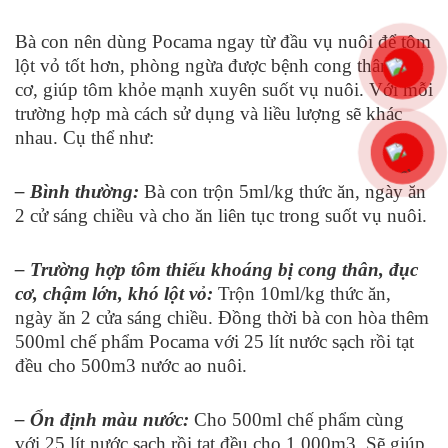
Bà con nên dùng Pocama ngay từ đầu vụ nuôi để tôm
lột vỏ tốt hơn, phòng ngừa được bệnh cong thân đục
cơ, giúp tôm khỏe mạnh xuyên suốt vụ nuôi. Với mỗi
trường hợp mà cách sử dụng và liều lượng sẽ khác
nhau. Cụ thể như:
– Bình thường:
Bà con trộn 5ml/kg thức ăn, ngày ăn
2 cử sáng chiều và cho ăn liên tục trong suốt vụ nuôi.
– Trường hợp tôm thiếu khoáng bị cong thân, đục
cơ, chậm lớn, khó lột vỏ:
Trộn 10ml/kg thức ăn,
ngày ăn 2 cửa sáng chiều. Đồng thời bà con hòa thêm
500ml chế phẩm Pocama với 25 lít nước sạch rồi tạt
đều cho 500m
3
nước ao nuôi.
– Ổn định màu nước:
Cho 500ml chế phẩm cùng
với 25 lít nước sạch rồi tạt đều cho 1.000m
3
. Sẽ giúp