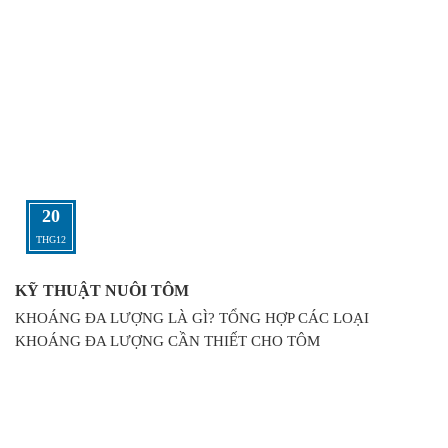
20
THG12
KỸ THUẬT NUÔI TÔM
KHOÁNG ĐA LƯỢNG LÀ GÌ? TỔNG HỢP CÁC LOẠI
KHOÁNG ĐA LƯỢNG CẦN THIẾT CHO TÔM