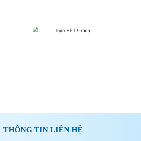
CÔNG TY CỔ PHẦN TẬP ĐOÀN CÔNG NGHỆ THỦY
SẢN VIỆT NAM
ĐĂNG KÝ ĐẠI LÝ TẠI VFT
GROUP
THÔNG TIN LIÊN HỆ