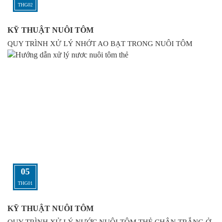
THG02
KỸ THUẬT NUÔI TÔM
QUY TRÌNH XỬ LÝ NHỚT AO BẠT TRONG NUÔI TÔM
05
THG01
KỸ THUẬT NUÔI TÔM
QUY TRÌNH XỬ LÝ NƯỚC NUÔI TÔM THẺ CHÂN TRẮNG Ở