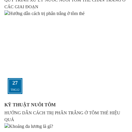
CÁC GIAI ĐOẠN
27
THG12
KỸ THUẬT NUÔI TÔM
HƯỚNG DẪN CÁCH TRỊ PHÂN TRẮNG Ở TÔM THẺ HIỆU
QUẢ