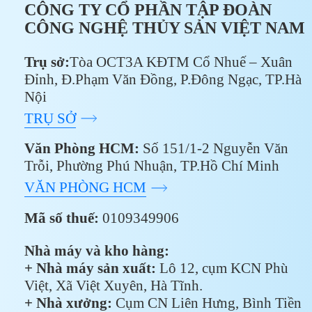
CÔNG TY CỔ PHẦN TẬP ĐOÀN
CÔNG NGHỆ THỦY SẢN VIỆT NAM
Trụ sở:
Tòa OCT3A KĐTM Cổ Nhuế – Xuân
Đỉnh, Đ.Phạm Văn Đồng, P.Đông Ngạc, TP.Hà
Nội
TRỤ SỞ
Văn Phòng HCM:
Số 151/1-2 Nguyễn Văn
Trỗi, Phường Phú Nhuận, TP.Hồ Chí Minh
VĂN PHÒNG HCM
Mã số thuế:
0109349906
Nhà máy và kho hàng:
+ Nhà máy sản xuất:
Lô 12, cụm KCN Phù
Việt, Xã Việt Xuyên, Hà Tĩnh.
+ Nhà xưởng:
Cụm CN Liên Hưng, Bình Tiền