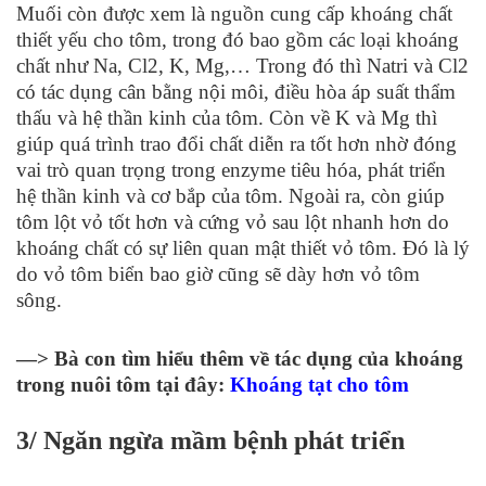
Muối còn được xem là nguồn cung cấp khoáng chất
thiết yếu cho tôm, trong đó bao gồm các loại khoáng
chất như Na, Cl
2
, K, Mg,… Trong đó thì Natri và Cl
2
có tác dụng cân bằng nội môi, điều hòa áp suất thẩm
thấu và hệ thần kinh của tôm. Còn về K và Mg thì
giúp quá trình trao đổi chất diễn ra tốt hơn nhờ đóng
vai trò quan trọng trong enzyme tiêu hóa, phát triển
hệ thần kinh và cơ bắp của tôm. Ngoài ra, còn giúp
tôm lột vỏ tốt hơn và cứng vỏ sau lột nhanh hơn do
khoáng chất có sự liên quan mật thiết vỏ tôm. Đó là lý
do vỏ tôm biển bao giờ cũng sẽ dày hơn vỏ tôm
sông.
—> Bà con tìm hiểu thêm về tác dụng của khoáng
trong nuôi tôm tại đây:
Khoáng tạt cho tôm
3/ Ngăn ngừa mầm bệnh phát triển