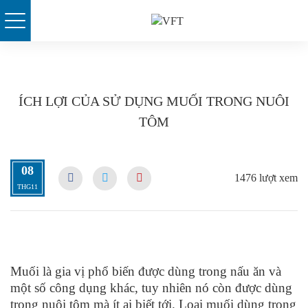
Skip
to
content
ÍCH LỢI CỦA SỬ DỤNG MUỐI TRONG NUÔI
TÔM
08
1476 lượt xem
THG11
Muối là gia vị phổ biến được dùng trong nấu ăn và
một số công dụng khác, tuy nhiên nó còn được dùng
trong nuôi tôm mà ít ai biết tới. Loại muối dùng trong