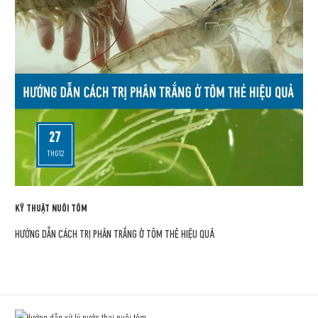
27
THG12
KỸ THUẬT NUÔI TÔM
HƯỚNG DẪN CÁCH TRỊ PHÂN TRẮNG Ở TÔM THẺ HIỆU QUẢ