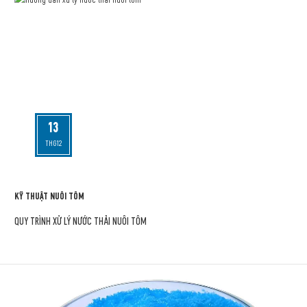
13
THG12
KỸ THUẬT NUÔI TÔM
QUY TRÌNH XỬ LÝ NƯỚC THẢI NUÔI TÔM