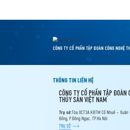
CÔNG TY CỔ PHẦN TẬP ĐOÀN CÔNG NGHỆ T
THÔNG TIN LIÊN HỆ
CÔNG TY CỔ PHẦN TẬP ĐOÀN 
THỦY SẢN VIỆT NAM
Trụ sở:
Tòa OCT3A KĐTM Cổ Nhuế – Xuân 
Đồng, P.Đông Ngạc, TP.Hà Nội
TRỤ SỞ