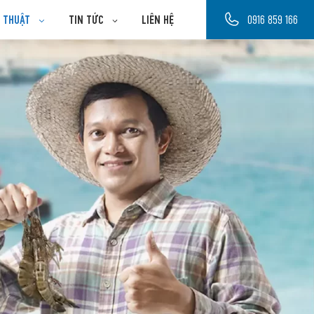
Ỹ THUẬT
TIN TỨC
LIÊN HỆ
0916 859 166