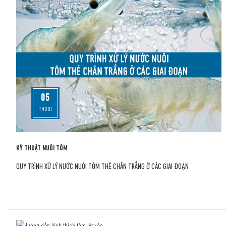
05
THG01
KỸ THUẬT NUÔI TÔM
QUY TRÌNH XỬ LÝ NƯỚC NUÔI TÔM THẺ CHÂN TRẮNG Ở CÁC GIAI ĐOẠN