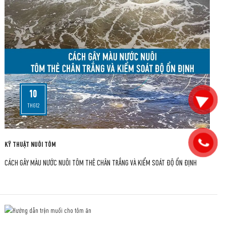
10
THG12
KỸ THUẬT NUÔI TÔM
CÁCH GÂY MÀU NƯỚC NUÔI TÔM THẺ CHÂN TRẮNG VÀ KIỂM SOÁT ĐỘ ỔN ĐỊNH