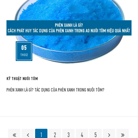
05
THG12
KỸ THUẬT NUÔI TÔM
PHÈN XANH LÀ GÌ? TÁC DỤNG CỦA PHÈN XANH TRONG NUÔI TÔM?
1
2
3
4
5