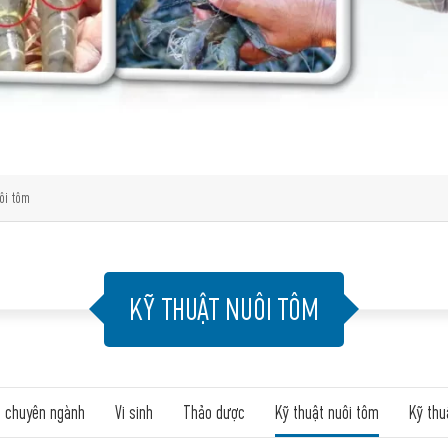
ôi tôm
KỸ THUẬT NUÔI TÔM
c chuyên ngành
Vi sinh
Thảo dược
Kỹ thuật nuôi tôm
Kỹ thu