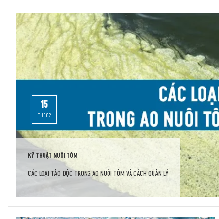
15
THG02
KỸ THUẬT NUÔI TÔM
CÁC LOẠI TẢO ĐỘC TRONG AO NUÔI TÔM VÀ CÁCH QUẢN LÝ