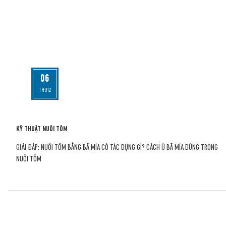
06
THG12
KỸ THUẬT NUÔI TÔM
GIẢI ĐÁP: NUÔI TÔM BẰNG BÃ MÍA CÓ TÁC DỤNG GÌ? CÁCH Ủ BÃ MÍA DÙNG TRONG
NUÔI TÔM