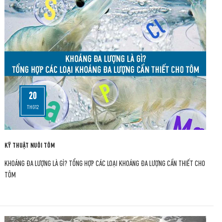
20
THG12
KỸ THUẬT NUÔI TÔM
KHOÁNG ĐA LƯỢNG LÀ GÌ? TỔNG HỢP CÁC LOẠI KHOÁNG ĐA LƯỢNG CẦN THIẾT CHO
TÔM