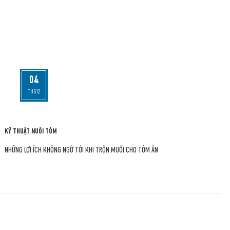
04
THG12
KỸ THUẬT NUÔI TÔM
NHỮNG LỢI ÍCH KHÔNG NGỜ TỚI KHI TRỘN MUỐI CHO TÔM ĂN