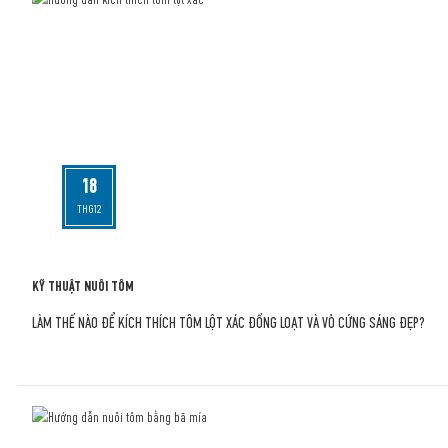
18
THG12
KỸ THUẬT NUÔI TÔM
LÀM THẾ NÀO ĐỂ KÍCH THÍCH TÔM LỘT XÁC ĐỒNG LOẠT VÀ VỎ CỨNG SÁNG ĐẸP?