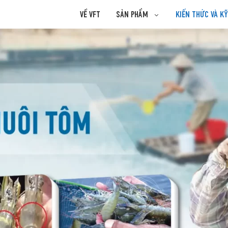
VỀ VFT
SẢN PHẨM
KIẾN THỨC VÀ K