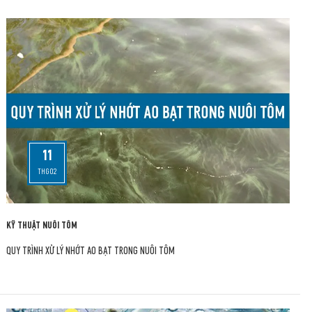
11
THG02
KỸ THUẬT NUÔI TÔM
QUY TRÌNH XỬ LÝ NHỚT AO BẠT TRONG NUÔI TÔM