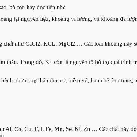
sao, bà con hãy đoc tiếp nhé
hoáng tạt nguyên liệu, khoáng vi lượng, và khoáng đa lượ
g chất như CaCl
2
, KCL, MgCl
2
,… Các loại khoáng này sẽ
ẩm thấu. Trong đó, K+ còn là nguyên tố hỗ trợ quá trình 
bệnh như cong thân đục cơ, mềm vỏ, hạn chế tình trạng tôm
 Al, Co, Cu, F, I, Fe, Mn, Se, Ni, Zn,… Các chất này đón
in.