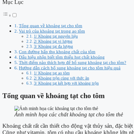
Mục Lục
Tổng quan về khoáng tạt cho tôm
Vai trò của khoáng tạt trong ao tôm
1/ Khoáng tạt nguyên liệu
2/ Khoáng tạt vi lượng
3/ Khoáng tạt đa lượng
Con đường hấp thụ khoáng chất của tôm
Dấu hiệu nhận biết tôm thiếu hụt chất khoáng
Thời điểm nào thích hợp để bổ sung khoáng tạt cho tôm?
Hướng dẫn cách bổ sung khoáng tạt cho tôm hiệu quả
1/ Khoáng tạt ao tôm
2/ Khoáng trộn cùng với thức ăn
3/ Khoáng tạt kết hợp với khoáng trộn
Tổng quan về khoáng tạt cho tôm
Ảnh minh họa các chất khoáng tạt cho tôm thẻ
Khoáng chất rất cần thiết cho động vật thủy sản, đặc bi
Cũng như vitamin, tôm có nhu cầu khoáng không lớn như