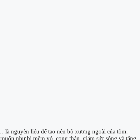
,… là nguyên liệu để tạo nên bộ xương ngoài của tôm.
 muốn như bị mềm vỏ, cong thân, giảm sức sống và tăng