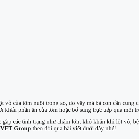
à lột vỏ của tôm nuôi trong ao, do vậy mà bà con cần cun
i khẩu phần ăn của tôm hoặc bổ sung trực tiếp qua môi t
p các tình trạng như chậm lớn, khó khăn khi lột vỏ, bệnh
g
VFT Group
theo dõi qua bài viết dưới đây nhé!