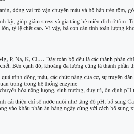
nin, đóng vai trò vận chuyển máu và hô hấp trên tôm, góp
h kỳ, giúp giảm stress và gia tăng hệ miễn dịch ở tôm. 
lớn, tỷ lệ chết cao. Vì vậy, bà con cần tính toán lượng 
g, P, Na, K, Cl,… Đây toàn bộ đều là các thành phần chín
ẽ chết. Bên cạnh đó, khoáng đa lượng cũng là thành phần t
quá trình đông máu, các chức năng của cơ, sự truyền dẫn 
quan trọng trong hệ thống enzyme
 chuyển hóa năng lượng, sinh trưởng, duy trì, ổn định pH 
 cải thiện chỉ số nước nuôi như tăng độ pH, bổ sung Canx
lượng vào khẩu phần ăn hàng ngày cùng với cách bổ sung 