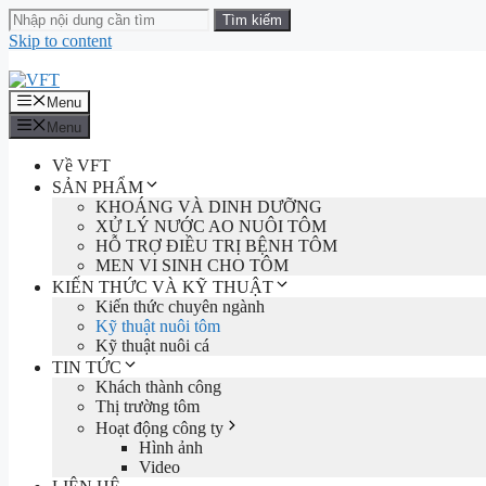
Skip to content
Menu
Menu
Về VFT
SẢN PHẨM
KHOÁNG VÀ DINH DƯỠNG
XỬ LÝ NƯỚC AO NUÔI TÔM
HỖ TRỢ ĐIỀU TRỊ BỆNH TÔM
MEN VI SINH CHO TÔM
KIẾN THỨC VÀ KỸ THUẬT
Kiến thức chuyên ngành
Kỹ thuật nuôi tôm
Kỹ thuật nuôi cá
TIN TỨC
Khách thành công
Thị trường tôm
Hoạt động công ty
Hình ảnh
Video