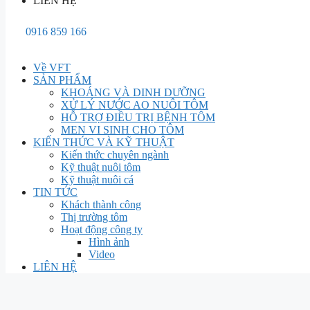
LIÊN HỆ
0916 859 166
Về VFT
SẢN PHẨM
KHOÁNG VÀ DINH DƯỠNG
XỬ LÝ NƯỚC AO NUÔI TÔM
HỖ TRỢ ĐIỀU TRỊ BỆNH TÔM
MEN VI SINH CHO TÔM
KIẾN THỨC VÀ KỸ THUẬT
Kiến thức chuyên ngành
Kỹ thuật nuôi tôm
Kỹ thuật nuôi cá
TIN TỨC
Khách thành công
Thị trường tôm
Hoạt động công ty
Hình ảnh
Video
LIÊN HỆ