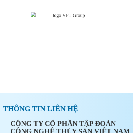
CÔNG TY CỔ PHẦN TẬP ĐOÀN CÔNG NGHỆ THỦY
SẢN VIỆT NAM
ĐĂNG KÝ ĐẠI LÝ TẠI VFT
GROUP
THÔNG TIN LIÊN HỆ
CÔNG TY CỔ PHẦN TẬP ĐOÀN
CÔNG NGHỆ THỦY SẢN VIỆT NAM