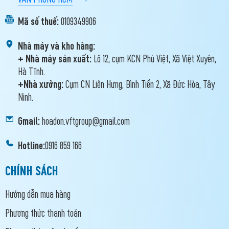
Mã số thuế:
0109349906
Nhà máy và kho hàng:
+ Nhà máy sản xuất:
Lô 12, cụm KCN Phù Việt, Xã Việt Xuyên,
Hà Tĩnh.
+ Nhà xưởng:
Cụm CN Liên Hưng, Bình Tiền 2, Xã Đức Hòa, Tây
Ninh.
Gmail:
hoadon.vftgroup@gmail.com
Hotline:
0916 859 166
CHÍNH SÁCH
Hướng dẫn mua hàng
Phương thức thanh toán