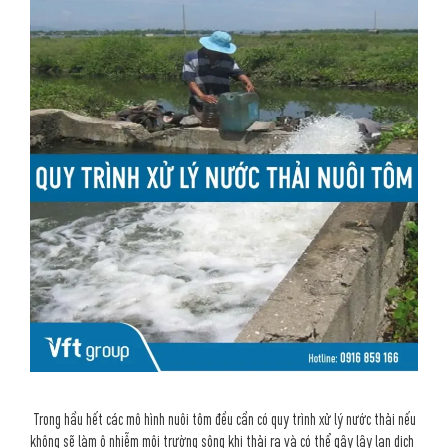
Trong hầu hết các mô hình nuôi tôm đều cần có quy trình xử lý nước thải nếu
không sẽ làm ô nhiễm môi trường sông khi thải ra và có thể gây lây lan dịch