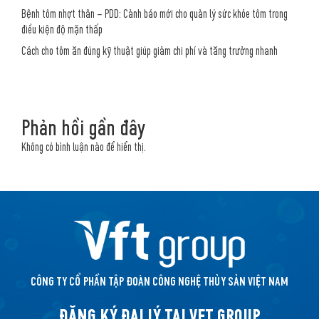
Bệnh tôm nhợt thân – PDD: Cảnh báo mới cho quản lý sức khỏe tôm trong
điều kiện độ mặn thấp
Cách cho tôm ăn đúng kỹ thuật giúp giảm chi phí và tăng trưởng nhanh
Phản hồi gần đây
Không có bình luận nào để hiển thị.
CÔNG TY CỔ PHẦN TẬP ĐOÀN CÔNG NGHỆ THỦY SẢN VIỆT NAM
ĐĂNG KÝ ĐẠI LÝ TẠI VFT GROUP