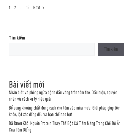
Page
Page
Page
1
2
…
15
Next
→
Tìm kiếm
Tìm kiếm
Bài viết mới
Nhận biết và phòng ngừa bệnh đầu vàng trên tôm thẻ: Dấu hiệu, nguyên
nhân và cách xử lý hiệu quả
Bổ sung khoáng chất đúng cách cho tôm vào mùa mưa: Giải pháp giúp tôm
khỏe, lột xác đồng đều và hạn chế hao hụt
Bã Rượu Khô: Nguồn Protein Thay Thế Bột Cá Tiềm Năng Trong Chế Độ Ăn
Của Tôm Giống