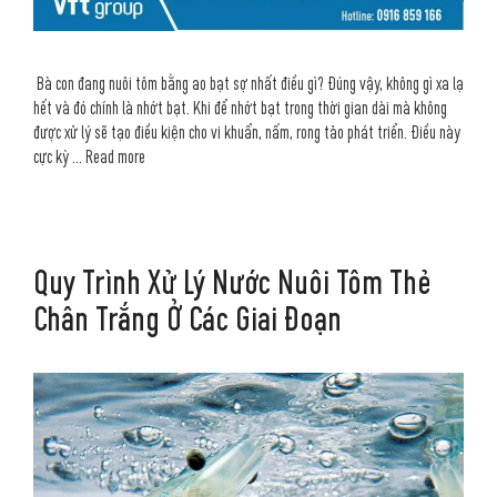
Bà con đang nuôi tôm bằng ao bạt sợ nhất điều gì? Đúng vậy, không gì xa lạ
hết và đó chính là nhớt bạt. Khi để nhớt bạt trong thời gian dài mà không
được xử lý sẽ tạo điều kiện cho vi khuẩn, nấm, rong tảo phát triển. Điều này
cực kỳ …
Read more
Quy Trình Xử Lý Nước Nuôi Tôm Thẻ
Chân Trắng Ở Các Giai Đoạn