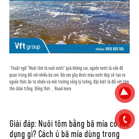
Thuật ngữ “Nuôi tôm là nuôi nước” quả không sai, nguồn nước là vấn đề
quan trọng đối với nhiều bà con. Bà con gây được màu nước đẹp sẽ tạo ra
nguồn thức ăn tự nhiên và môi trường sống lý tưởng, đặc biệt là đối với tôm
thẻ chân trắng. Đồng thời …
Read more
Giải đáp: Nuôi tôm bằng bã mía có tác
dụng gì? Cách ủ bã mía dùng trong