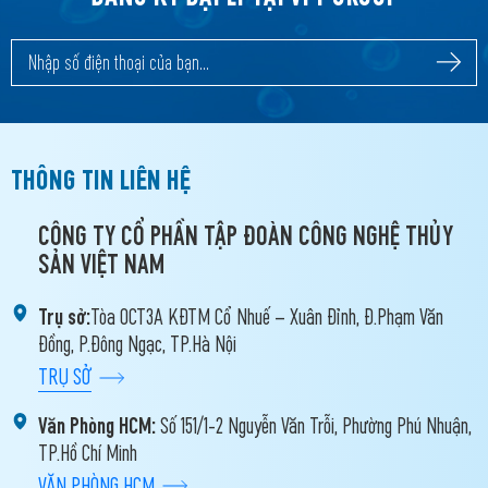
THÔNG TIN LIÊN HỆ
CÔNG TY CỔ PHẦN TẬP ĐOÀN CÔNG NGHỆ THỦY
SẢN VIỆT NAM
Trụ sở:
Tòa OCT3A KĐTM Cổ Nhuế – Xuân Đỉnh, Đ.Phạm Văn
Đồng, P.Đông Ngạc, TP.Hà Nội
TRỤ SỞ
Văn Phòng HCM:
Số 151/1-2 Nguyễn Văn Trỗi, Phường Phú Nhuận,
TP.Hồ Chí Minh
VĂN PHÒNG HCM