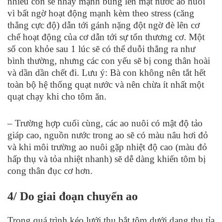
nhiều con sẽ nhảy mạnh búng lên mặt nước ao nuôi
vì bất ngờ hoạt động mạnh kèm theo stress (căng
thẳng cực độ) dẫn tới gánh nặng đột ngờ đè lên cơ
chế hoạt động của cơ dẫn tới sự tổn thương cơ. Một
số con khỏe sau 1 lúc sẽ có thể duỗi thẳng ra như
bình thường, nhưng các con yếu sẽ bị cong thân hoài
và dần dần chết đi. Lưu ý: Bà con không nên tắt hết
toàn bộ hệ thống quạt nước và nên chừa ít nhất một
quạt chạy khi cho tôm ăn.
– Trường hợp cuối cùng, các ao nuôi có mật độ tảo
giáp cao, nguồn nước trong ao sẽ có màu nâu hơi đỏ
và khi môi trường ao nuôi gặp nhiệt độ cao (màu đỏ
hấp thụ và tỏa nhiệt nhanh) sẽ dễ dàng khiến tôm bị
cong thân đục cơ hơn.
4/ Do giai đoạn chuyển ao
Trong quá trình kéo lưới thu bắt tôm dưới dạng thu tỉa