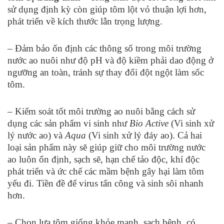
sử dụng định kỳ còn giúp tôm lột vỏ thuận lợi hơn,
phát triển về kích thước lẫn trọng lượng.
– Đảm bảo ổn định các thông số trong môi trường
nước ao nuôi như độ pH và độ kiềm phải dao động ở
ngưỡng an toàn, tránh sự thay đổi đột ngột làm sốc
tôm.
– Kiểm soát tốt môi trường ao nuôi bằng cách sử
dụng các sản phẩm vi sinh như
Bio Active
(Vi sinh xử
lý nước ao) và
Aqua
(Vi sinh xử lý đáy ao). Cả hai
loại sản phẩm này sẽ giúp giữ cho môi trường nước
ao luôn ổn định, sạch sẽ, hạn chế tảo độc, khí độc
phát triển và ức chế các mầm bệnh gây hại làm tôm
yếu đi. Tiền đề để virus tấn công và sinh sôi nhanh
hơn.
– Chọn lựa tôm giống khỏe mạnh, sạch bệnh, có