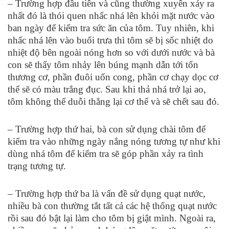
– Trường hợp đầu tiên và cũng thường xuyên xảy ra
nhất đó là thói quen nhấc nhá lên khỏi mặt nước vào
ban ngày để kiểm tra sức ăn của tôm. Tuy nhiên, khi
nhấc nhá lên vào buổi trưa thì tôm sẽ bị sốc nhiệt do
nhiệt độ bên ngoài nóng hơn so với dưới nước và bà
con sẽ thấy tôm nhảy lên búng mạnh dẫn tới tổn
thương cơ, phần đuôi uốn cong, phần cơ chạy dọc cơ
thể sẽ có màu trắng đục. Sau khi thả nhá trở lại ao,
tôm không thể duỗi thẳng lại cơ thể và sẽ chết sau đó.
– Trường hợp thứ hai, bà con sử dụng chài tôm để
kiểm tra vào những ngày nắng nóng tương tự như khi
dùng nhá tôm để kiểm tra sẽ góp phần xảy ra tình
trạng tương tự.
– Trường hợp thứ ba là vấn đề sử dụng quạt nước,
nhiều bà con thường tắt tất cả các hệ thống quạt nước
rồi sau đó bật lại làm cho tôm bị giật mình. Ngoài ra,