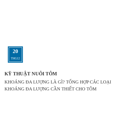
20
THG12
KỸ THUẬT NUÔI TÔM
KHOÁNG ĐA LƯỢNG LÀ GÌ? TỔNG HỢP CÁC LOẠI
KHOÁNG ĐA LƯỢNG CẦN THIẾT CHO TÔM