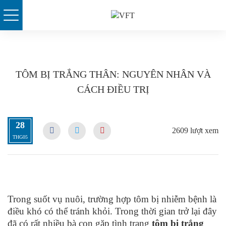
Skip
to
content
TÔM BỊ TRẮNG THÂN: NGUYÊN NHÂN VÀ
CÁCH ĐIỀU TRỊ
28
2609 lượt xem
THG05
Trong suốt vụ nuôi, trường hợp tôm bị nhiễm bệnh là
điều khó có thể tránh khỏi. Trong thời gian trở lại đây
đã có rất nhiều bà con gặp tình trạng
tôm bị trắng