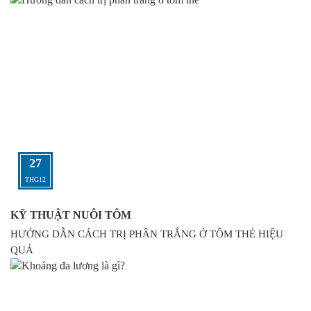
27
THG12
KỸ THUẬT NUÔI TÔM
HƯỚNG DẪN CÁCH TRỊ PHÂN TRẮNG Ở TÔM THẺ HIỆU
QUẢ