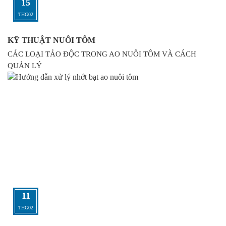
15
THG02
KỸ THUẬT NUÔI TÔM
CÁC LOẠI TẢO ĐỘC TRONG AO NUÔI TÔM VÀ CÁCH
QUẢN LÝ
11
THG02