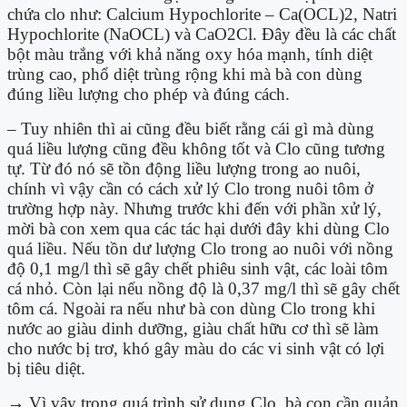
chứa clo như: Calcium Hypochlorite – Ca(OCL)
2
, Natri
Hypochlorite (NaOCL) và CaO
2
Cl. Đây đều là các chất
bột màu trắng với khả năng oxy hóa mạnh, tính diệt
trùng cao, phổ diệt trùng rộng khi mà bà con dùng
đúng liều lượng cho phép và đúng cách.
– Tuy nhiên thì ai cũng đều biết rằng cái gì mà dùng
quá liều lượng cũng đều không tốt và Clo cũng tương
tự. Từ đó nó sẽ tồn động liều lượng trong ao nuôi,
chính vì vậy cần có cách xử lý Clo trong nuôi tôm ở
trường hợp này. Nhưng trước khi đến với phần xử lý,
mời bà con xem qua các tác hại dưới đây khi dùng Clo
quá liều. Nếu tồn dư lượng Clo trong ao nuôi với nồng
độ 0,1 mg/l thì sẽ gây chết phiêu sinh vật, các loài tôm
cá nhỏ. Còn lại nếu nồng độ là 0,37 mg/l thì sẽ gây chết
tôm cá. Ngoài ra nếu như bà con dùng Clo trong khi
nước ao giàu dinh dưỡng, giàu chất hữu cơ thì sẽ làm
cho nước bị trơ, khó gây màu do các vi sinh vật có lợi
bị tiêu diệt.
→ Vì vậy trong quá trình sử dụng Clo, bà con cần quản