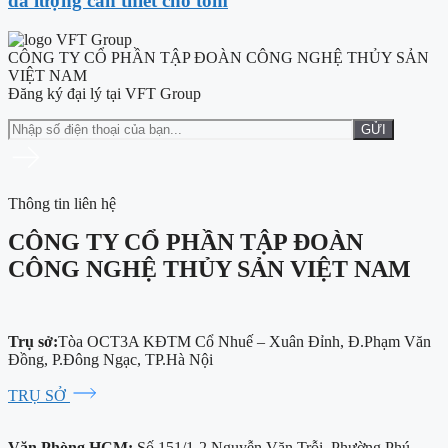
đa lượng cần thiết cho tôm
CÔNG TY CỔ PHẦN TẬP ĐOÀN CÔNG NGHỆ THỦY SẢN
VIỆT NAM
Đăng ký đại lý tại VFT Group
Thông tin liên hệ
CÔNG TY CỔ PHẦN TẬP ĐOÀN
CÔNG NGHỆ THỦY SẢN VIỆT NAM
Trụ sở:
Tòa OCT3A KĐTM Cổ Nhuế – Xuân Đỉnh, Đ.Phạm Văn
Đồng, P.Đông Ngạc, TP.Hà Nội
TRỤ SỞ
Văn Phòng HCM:
Số 151/1-2 Nguyễn Văn Trỗi, Phường Phú