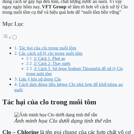
đúng cách sẽ gây hại đến tôm, chất lượng nước ao nuôi. Vì vậy
ngay ngày hôm nay,
VFT Group
sẽ làm rõ hơn về cách xử lý Clo
trong nuôi tôm cụ thể và hiệu quả hơn để “nuôi tôm bền vững”
Mục Lục
Tác hại của clo trong nuôi tôm
Các cách xử lý clo trong nuôi tôm
1/ Cách 1: Phơi ao
2/ Cách 2: Thay nước
3/ Cách 3: Sử dụng Sodium Thiosunfat để xử lý Clo
trong nuôi tôm
Lưu ý khi sử dụng Clo
Cách tính đúng liều lượng Clo phù hợp để khử trùng ao
nuôi
Tác hại của clo trong nuôi tôm
Ảnh minh họa Clo dưới dạng tinh thể rắn
Clo – Chlorine
là tên gọi chung của các hợp chất vô cơ