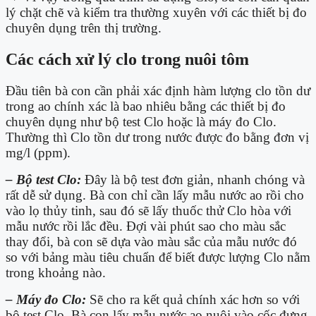
lý chặt chẽ và kiểm tra thường xuyên với các thiết bị đo
chuyên dụng trên thị trường.
Các cách xử lý clo trong nuôi tôm
Đầu tiên bà con cần phải xác định hàm lượng clo tồn dư
trong ao chính xác là bao nhiêu bằng các thiết bị đo
chuyên dụng như bộ test Clo hoặc là máy đo Clo.
Thường thì Clo tồn dư trong nước được đo bằng đơn vị
mg/l (ppm).
– Bộ test Clo:
Đây là bộ test đơn giản, nhanh chóng và
rất dễ sử dụng. Bà con chỉ cần lấy mẫu nước ao rồi cho
vào lọ thủy tinh, sau đó sẽ lấy thuốc thử Clo hòa với
mẫu nước rồi lắc đều. Đợi vài phút sao cho màu sắc
thay đổi, bà con sẽ dựa vào màu sắc của mẫu nước đó
so với bảng màu tiêu chuẩn để biết được lượng Clo nằm
trong khoảng nào.
– Máy đo Clo:
Sẽ cho ra kết quả chính xác hơn so với
bộ test Clo. Bà con lấy mẫu nước ao nuôi vào cốc đựng