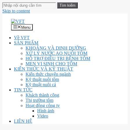
Skip to content
Menu
Về VFT
SẢN PHẨM
KHOÁNG VÀ DINH DƯỠNG
XỬ LÝ NƯỚC AO NUÔI TÔM
HỖ TRỢ ĐIỀU TRỊ BỆNH TÔM
MEN VI SINH CHO TÔM
KIẾN THỨC VÀ KỸ THUẬT
Kiến thức chuyên ngành
Kỹ thuật nuôi tôm
Kỹ thuật nuôi cá
TIN TỨC
Khách thành công
Thị trường tôm
Hoạt động công ty
Hình ảnh
Video
LIÊN HỆ