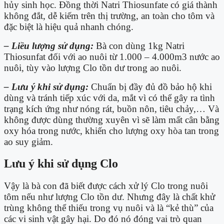
hủy sinh học. Đồng thời Natri Thiosunfate có giá thành
không đắt, dễ kiếm trên thị trường, an toàn cho tôm và
đặc biệt là hiệu quả nhanh chóng.
– Liều lượng sử dụng:
Bà con dùng 1kg Natri
Thiosunfat đối với ao nuôi từ 1.000 – 4.000m
3
nước ao
nuôi, tùy vào lượng Clo tồn dư trong ao nuôi.
– Lưu ý khi sử dụng:
Chuẩn bị đầy đủ đồ bảo hộ khi
dùng và tránh tiếp xúc với da, mắt vì có thể gây ra tình
trạng kích ứng như nóng rát, buồn nôn, tiêu chảy,… Và
không được dùng thường xuyên vì sẽ làm mất cân bằng
oxy hóa trong nước, khiến cho lượng oxy hòa tan trong
ao suy giảm.
Lưu ý khi sử dụng Clo
Vậy là bà con đã biết được cách xử lý Clo trong nuôi
tôm nếu như lượng Clo tồn dư. Nhưng đây là chất khử
trùng không thể thiếu trong vụ nuôi và là “kẻ thù” của
các vi sinh vật gây hại. Do đó nó đóng vai trò quan