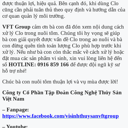
được thuận lợi, hiệu quả. Bên cạnh đó, khi dùng Clo
cũng cần phải tuân thủ theo quy định và hướng dẫn của
cơ quan quản lý môi trường.
VFT Group
cảm ơn bà con đã đón xem nội dung cách
xử lý Clo trong nuôi tôm. Chúng tôi hy vọng sẽ giúp
bà con giải quyết được vấn đề Clo trong ao nuôi và bà
con đừng quên tính toán lượng Clo phù hợp trước khi
xử lý. Nếu như bà con còn thắc mắc về cách xử lý hoặc
đặt mua các sản phẩm vi sinh, xin vui lòng liên hệ đến
số
HOTLINE: 0916 859 166
để được đội ngũ kỹ sư
hỗ trợ nhé!
Chúc bà con nuôi tôm thuận lợi và vụ mùa được lời!
Công ty Cổ Phần Tập Đoàn Công Nghệ Thủy Sản
Việt Nam
– Fanpage:
https://www.facebook.com/visinhthuysanvftgroup
– Youtube: