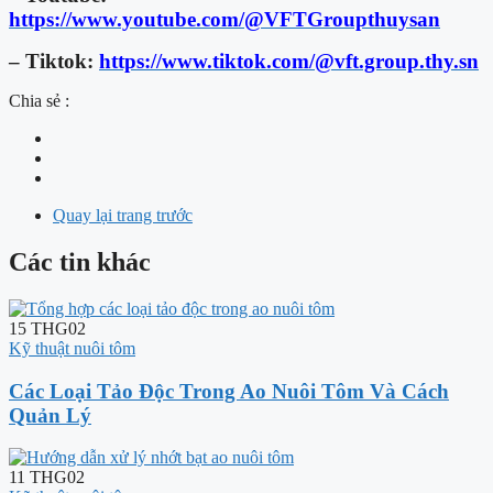
https://www.youtube.com/@VFTGroupthuysan
– Tiktok:
https://www.tiktok.com/@vft.group.thy.sn
Chia sẻ :
Quay lại trang trước
Các tin khác
15
THG02
Kỹ thuật nuôi tôm
Các Loại Tảo Độc Trong Ao Nuôi Tôm Và Cách
Quản Lý
11
THG02