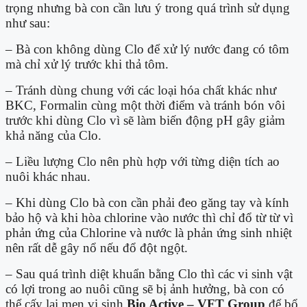
trọng nhưng bà con cần lưu ý trong quá trình sử dụng
như sau:
– Bà con không dùng Clo để xử lý nước đang có tôm
mà chỉ xử lý trước khi thả tôm.
– Tránh dùng chung với các loại hóa chất khác như
BKC, Formalin cùng một thời điểm và tránh bón vôi
trước khi dùng Clo vì sẽ làm biến động pH gây giảm
khả năng của Clo.
– Liều lượng Clo nên phù hợp với từng diện tích ao
nuôi khác nhau.
– Khi dùng Clo bà con cần phải đeo găng tay và kính
bảo hộ và khi hòa chlorine vào nước thì chỉ đổ từ từ vì
phản ứng của Chlorine và nước là phản ứng sinh nhiệt
nên rất dễ gây nổ nếu đổ đột ngột.
– Sau quá trình diệt khuẩn bằng Clo thì các vi sinh vật
có lợi trong ao nuôi cũng sẽ bị ảnh hưởng, bà con có
thể cấy lại men vi sinh
Bio Active – VFT Group
để bổ