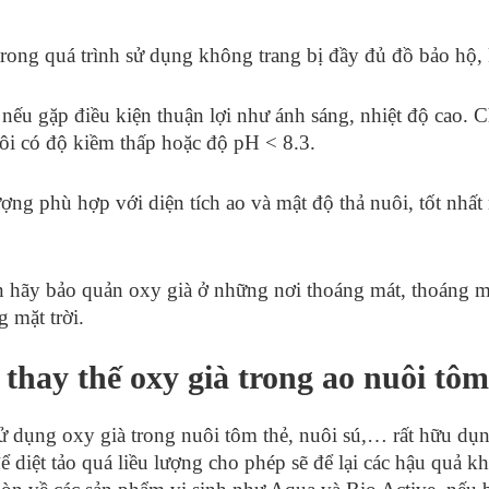
rong quá trình sử dụng không trang bị đầy đủ đồ bảo hộ, k
ếu gặp điều kiện thuận lợi như ánh sáng, nhiệt độ cao. C
ôi có độ kiềm thấp hoặc độ pH < 8.3.
ượng phù hợp với diện tích ao và mật độ thả nuôi, tốt nhấ
 hãy bảo quản oxy già ở những nơi thoáng mát, thoáng má
g mặt trời.
thay thế oxy già trong ao nuôi tôm
 dụng oxy già trong nuôi tôm thẻ, nuôi sú,… rất hữu dụn
 diệt tảo quá liều lượng cho phép sẽ để lại các hậu quả k