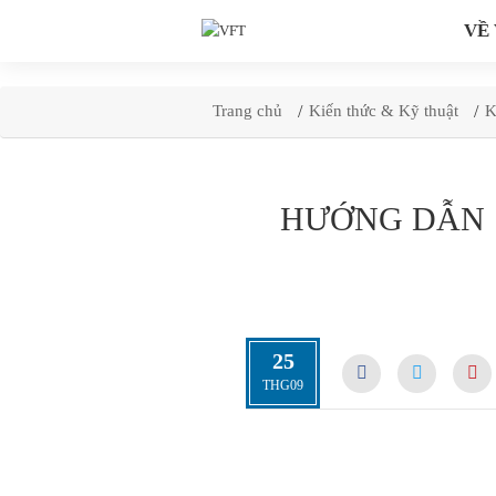
VỀ
Skip
to
Trang chủ
Kiến thức & Kỹ thuật
K
content
HƯỚNG DẪN 
25
THG09