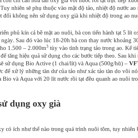
 con chỉ cần hòa tan oxy già với nước rồi tạt trực tiếp xuố
 Tuy nhiên sẽ phụ thuộc vào mật độ tảo, nhiệt độ nước ao 
t đối không nên sử dụng oxy già khi nhiệt độ trong ao nu
riển phủ kín cả bề mặt ao nuôi, bà con tiến hành tạt 5 lít
c 3 ngày. Sau đó vào lúc 18-20h bà con thay nước khoảng
3
 cho 1.500 – 2.000m
tùy vào tình trạng tảo trong ao. Kế t
ể tăng hiệu quả sử dụng cho các bước tiếp theo. Sau khi 
sẽ sử dụng Bio Active (1 chai/lít) và Aqua (500g/hũ) –
VF
 để xử lý những tàn dư của tảo như xác tảo tàn do vôi nó
 Bio và Aqua với 20 lít nước rồi tạt đều quanh ao nuôi tro
sử dụng oxy già
xy có ích như thế nào trong quá trình nuôi tôm, tuy nhiên