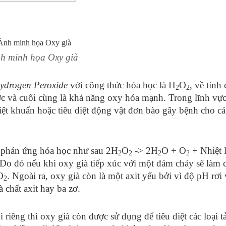
h minh họa Oxy già
ydrogen Peroxide
với công thức hóa học là H
O
, về tính 
2
2
 và cuối cùng là khả năng oxy hóa mạnh. Trong lĩnh vực 
iệt khuẩn hoặc tiêu diệt động vật đơn bào gây bệnh cho cá
ó phản ứng hóa học như sau 2H
O
-> 2H
O + O
+ Nhiệt 
2
2
2
2
 Do đó nếu khi oxy già tiếp xúc với một đám cháy sẽ làm 
O
. Ngoài ra, oxy già còn là một axit yếu bởi vì độ pH rơi
2
 chất axit hay ba zơ.
 riêng thì oxy già còn được sử dụng để tiêu diệt các loại t