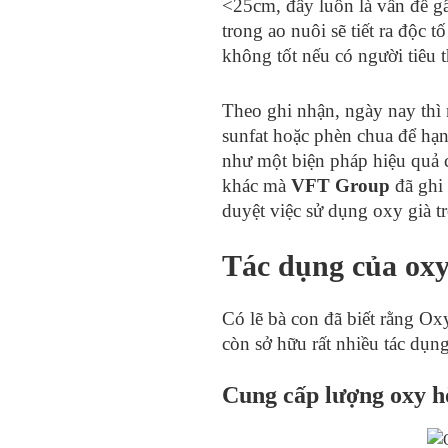
<25cm, đây luôn là vấn đề gâ
trong ao nuôi sẽ tiết ra độc 
không tốt nếu có người tiêu t
Theo ghi nhận, ngày nay thì 
sunfat hoặc phèn chua để hạn
như một biện pháp hiệu quả c
khác mà
VFT Group
đã ghi
duyệt việc sử dụng oxy già t
Tác dụng của oxy
Có lẽ bà con đã biết rằng Ox
còn sở hữu rất nhiều tác dụn
Cung cấp lượng oxy h