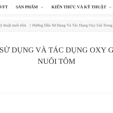
 VFT
SẢN PHẨM
KIẾN THỨC VÀ KỸ THUẬT
ỹ thuật nuôi tôm
Hướng Dẫn Sử Dụng Và Tác Dụng Oxy Già Trong
SỬ DỤNG VÀ TÁC DỤNG OXY G
NUÔI TÔM