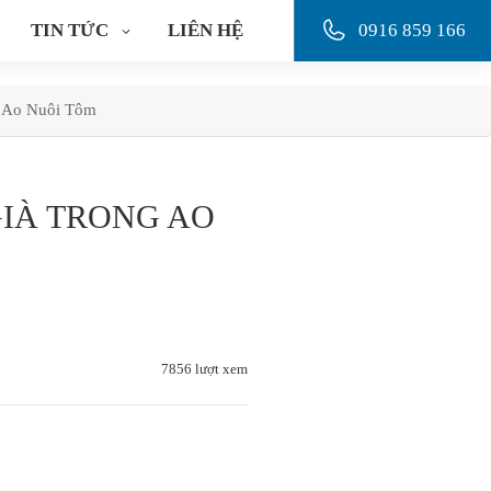
TIN TỨC
LIÊN HỆ
0916 859 166
 Ao Nuôi Tôm
IÀ TRONG AO
7856 lượt xem