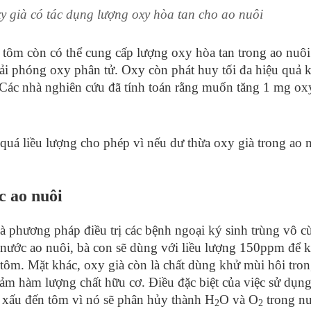
y già có tác dụng lượng oxy hòa tan cho ao nuôi
 tôm còn có thể cung cấp lượng oxy hòa tan trong ao nuô
iải phóng oxy phân tử. Oxy còn phát huy tối đa hiệu quả 
. Các nhà nghiên cứu đã tính toán rằng muốn tăng 1 mg ox
 quá liều lượng cho phép vì nếu dư thừa oxy già trong ao 
c ao nuôi
à phương pháp điều trị các bệnh ngoại ký sinh trùng vô 
 nước ao nuôi, bà con sẽ dùng với liều lượng 150ppm để k
 tôm. Mặt khác, oxy già còn là chất dùng khử mùi hôi tro
ảm hàm lượng chất hữu cơ. Điều đặc biệt của việc sử dụn
xấu đến tôm vì nó sẽ phân hủy thành H
O và O
trong nư
2
2