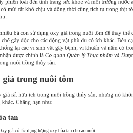
y phiền toái đến tình trạng sức khỏe và môi trường nước a
tố có mùi rất khó chịu và đồng thời cũng tích tụ trong thịt 
hụ.
nhiều bà con sử dụng oxy già trong nuôi tôm để thay thế 
 chế gây độc cho các động vật phù du có ích khác. Bên c
hống lại các vi sinh vật gây bệnh, vi khuẩn và nấm có tro
 nhận được chính là
Cơ quan Quản lý Thực phẩm và Dượ
rong nuôi trồng thủy sản.
 già trong nuôi tôm
y già rất hữu ích trong nuôi trồng thủy sản, nhưng nó kh
g khác. Chẳng hạn như:
òa tan