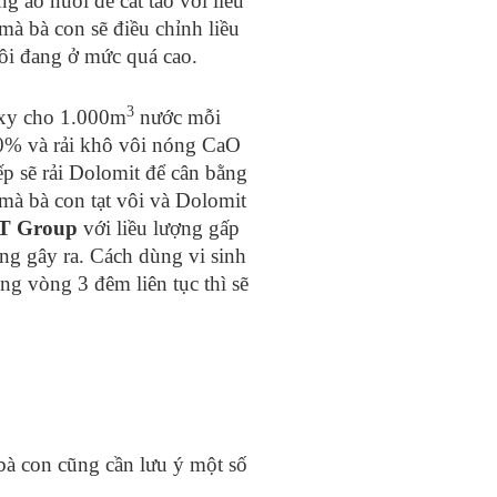
ng ao nuôi để cắt tảo với liều
mà bà con sẽ điều chỉnh liều
ôi đang ở mức quá cao.
3
 oxy cho 1.000m
nước mỗi
 30% và rải khô vôi nóng CaO
iếp sẽ rải Dolomit để cân bằng
mà bà con tạt vôi và Dolomit
T Group
với liều lượng gấp
ng gây ra. Cách dùng vi sinh
ng vòng 3 đêm liên tục thì sẽ
 bà con cũng cần lưu ý một số