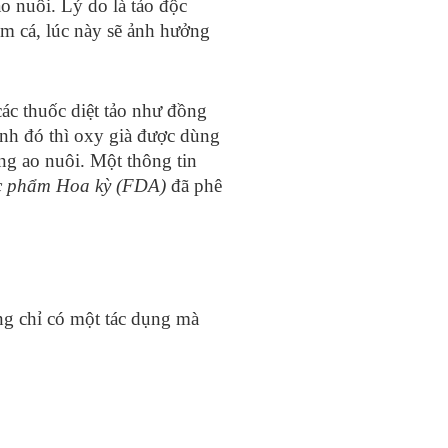
o nuôi. Lý do là tảo độc
tôm cá, lúc này sẽ ảnh hưởng
các thuốc diệt tảo như đồng
ạnh đó thì oxy già được dùng
ng ao nuôi. Một thông tin
c phẩm Hoa kỳ (FDA)
đã phê
ông chỉ có một tác dụng mà