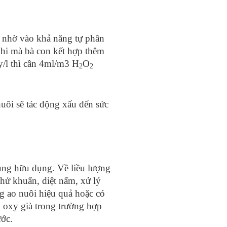
i nhờ vào khả năng tự phân
khi mà bà con kết hợp thêm
y/l thì cần 4ml/m3 H
O
2
2
nuôi sẽ tác động xấu đến sức
cùng hữu dụng. Về liều lượng
hử khuẩn, diệt nấm, xử lý
ng ao nuôi hiệu quả hoặc có
g oxy già trong trường hợp
ớc.