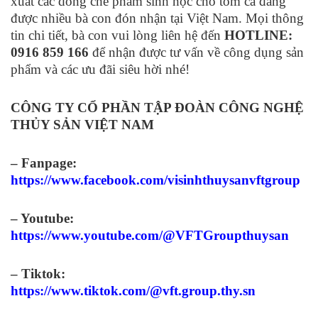
xuất các dòng chế phẩm sinh học cho tôm cá đang
được nhiều bà con đón nhận tại Việt Nam. Mọi thông
tin chi tiết, bà con vui lòng liên hệ đến
HOTLINE:
0916 859 166
để nhận được tư vấn về công dụng sản
phẩm và các ưu đãi siêu hời nhé!
CÔNG TY CỔ PHẦN TẬP ĐOÀN CÔNG NGHỆ
THỦY SẢN VIỆT NAM
– Fanpage:
https://www.facebook.com/visinhthuysanvftgroup
– Youtube:
https://www.youtube.com/@VFTGroupthuysan
– Tiktok:
https://www.tiktok.com/@vft.group.thy.sn