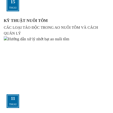
15
THG02
KỸ THUẬT NUÔI TÔM
CÁC LOẠI TẢO ĐỘC TRONG AO NUÔI TÔM VÀ CÁCH
QUẢN LÝ
11
THG02