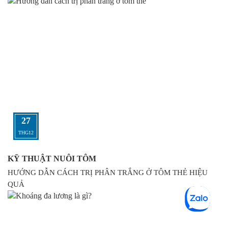
27
THG12
KỸ THUẬT NUÔI TÔM
HƯỚNG DẪN CÁCH TRỊ PHÂN TRẮNG Ở TÔM THẺ HIỆU
QUẢ