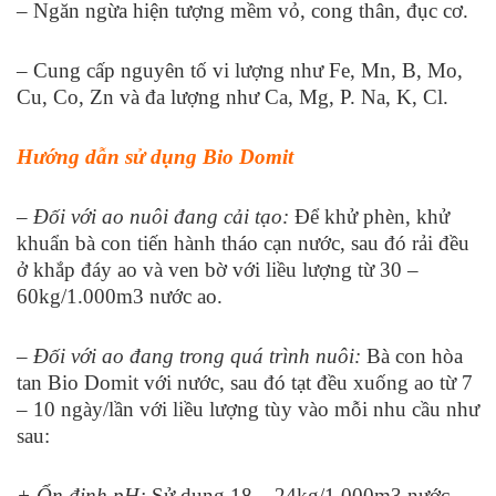
– Ngăn ngừa hiện tượng mềm vỏ, cong thân, đục cơ.
– Cung cấp nguyên tố vi lượng như Fe, Mn, B, Mo,
Cu, Co, Zn và đa lượng như Ca, Mg, P. Na, K, Cl.
Hướng dẫn sử dụng Bio Domit
– Đối với ao nuôi đang cải tạo:
Để khử phèn, khử
khuẩn bà con tiến hành tháo cạn nước, sau đó rải đều
ở khắp đáy ao và ven bờ với liều lượng từ 30 –
60kg/1.000m
3
nước ao.
– Đối với ao đang trong quá trình nuôi:
Bà con hòa
tan Bio Domit với nước, sau đó tạt đều xuống ao từ 7
– 10 ngày/lần với liều lượng tùy vào mỗi nhu cầu như
sau:
+ Ổn định pH:
Sử dụng 18 – 24kg/1.000m
3
nước