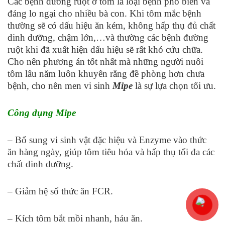
Các bệnh đường ruột ở tôm là loại bệnh phổ biến và
đáng lo ngại cho nhiều bà con. Khi tôm mắc bệnh
thường sẽ có dấu hiệu ăn kém, không hấp thụ đủ chất
dinh dưỡng, chậm lớn,…và thường các bệnh đường
ruột khi đã xuất hiện dấu hiệu sẽ rất khó cứu chữa.
Cho nên phương án tốt nhất mà những người nuôi
tôm lâu năm luôn khuyên rằng đề phòng hơn chưa
bệnh, cho nên men vi sinh
Mipe
là sự lựa chọn tối ưu.
Công dụng Mipe
– Bổ sung vi sinh vật đặc hiệu và Enzyme vào thức
ăn hàng ngày, giúp tôm tiêu hóa và hấp thụ tối đa các
chất dinh dưỡng.
– Giảm hệ số thức ăn FCR.
– Kích tôm bắt mồi nhanh, háu ăn.