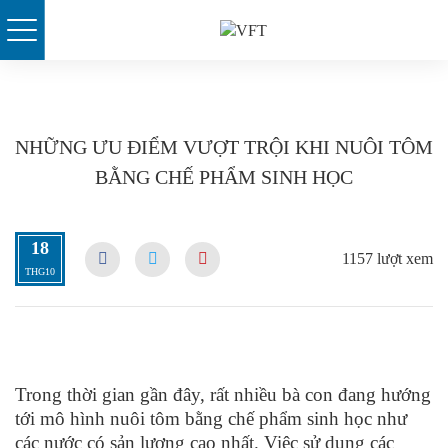
Skip
to
content
NHỮNG ƯU ĐIỂM VƯỢT TRỘI KHI NUÔI TÔM
BẰNG CHẾ PHẨM SINH HỌC
18
1157 lượt xem
THG10
Trong thời gian gần đây, rất nhiều bà con đang hướng
tới mô hình nuôi tôm bằng chế phẩm sinh học như
các nước có sản lượng cao nhất. Việc sử dụng các