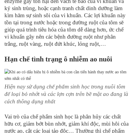
enzyme gây tổn hại đến vách tế bào của vi khuẩn và
ký sinh trùng, hoặc cạnh tranh chất dinh dưỡng làm
kìm hãm sự sinh sôi của vi khuẩn. Các lợi khuẩn này
tồn tại trong nước hoặc trong đường ruột của tôm sẽ
giúp quá trình tiêu hóa của tôm dễ dàng hơn, ức chế
vi khuẩn gây nên các bệnh đường ruột như phân
trắng, ruột vàng, ruột đứt khúc, lỏng ruột,…
Hạn chế tình trạng ô nhiễm ao nuôi
Hiện nay sử dụng chế phẩm sinh học trong nuôi tôm
để loại bỏ nhớt và các lợn cợn trên bề mặt ao đang là
cách thông dụng nhất
Vai trò của chế phẩm sinh học là phân hủy các chất
hữu cơ, giảm bớt bùn nhớt, giảm khí độc, mùi hôi của
nước ao, cắt các loại tảo độc… Thường thì chế phẩm