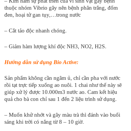
– Kìm hãm sự phát triển của vi sinh vật gây bệnh
thuộc nhóm Vibrio gây nên bệnh phân trắng, đốm
đen, hoại tử gan tụy,…trong nước
– Cắt tảo độc nhanh chóng.
– Giảm hàm lượng khí độc NH
3
, NO
2
, H
2
S.
Hướng dẫn sử dụng Bio Active:
Sản phẩm không cần ngâm ủ, chỉ cần pha với nước
rồi tạt trực tiếp xuống ao nuôi. 1 chai như thế này sẽ
giúp xử lý được 10.000m
3
nước ao. Cam kết hiệu
quả cho bà con chỉ sau 1 đến 2 liệu trình sử dụng.
– Muốn khử nhớt và gây màu trà thì đánh vào buổi
sáng khi trời có nắng từ 8 – 10 giờ.