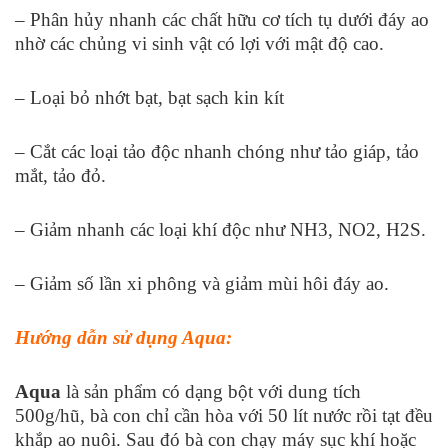
– Phân hủy nhanh các chất hữu cơ tích tụ dưới đáy ao
nhờ các chủng vi sinh vật có lợi với mật độ cao.
– Loại bỏ nhớt bạt, bạt sạch kin kít
– Cắt các loại tảo độc nhanh chóng như tảo giáp, tảo
mắt, tảo đỏ.
– Giảm nhanh các loại khí độc như NH
3
, NO
2
, H
2
S.
– Giảm số lần xi phông và giảm mùi hôi đáy ao.
Hướng dẫn sử dụng Aqua:
Aqua
là sản phẩm có dạng bột với dung tích
500g/hũ, bà con chỉ cần hòa với 50 lít nước rồi tạt đều
khắp ao nuôi. Sau đó bà con chạy máy sục khí hoặc