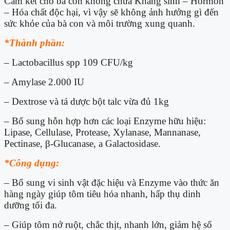
Cam kết cho bà con không chứa Kháng sinh – Hormon
– Hóa chất độc hại, vì vậy sẽ không ảnh hưởng gì đến
sức khỏe của bà con và môi trường xung quanh.
*Thành phần:
– Lactobacillus spp 109 CFU/kg
– Amylase 2.000 IU
– Dextrose và tá dược bột talc vừa đủ 1kg
– Bổ sung hỗn hợp hơn các loại Enzyme hữu hiệu:
Lipase, Cellulase, Protease, Xylanase, Mannanase,
Pectinase, β-Glucanase, a Galactosidase.
*Công dụng:
– Bổ sung vi sinh vật đặc hiệu và Enzyme vào thức ăn
hàng ngày giúp tôm tiêu hóa nhanh, hấp thụ dinh
dưỡng tối đa.
– Giúp tôm nở ruột, chắc thịt, nhanh lớn, giảm hệ số