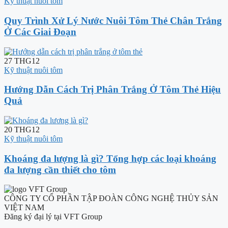
Kỹ thuật nuôi tôm
Quy Trình Xử Lý Nước Nuôi Tôm Thẻ Chân Trắng
Ở Các Giai Đoạn
27
THG12
Kỹ thuật nuôi tôm
Hướng Dẫn Cách Trị Phân Trắng Ở Tôm Thẻ Hiệu
Quả
20
THG12
Kỹ thuật nuôi tôm
Khoáng đa lượng là gì? Tổng hợp các loại khoáng
đa lượng cần thiết cho tôm
CÔNG TY CỔ PHẦN TẬP ĐOÀN CÔNG NGHỆ THỦY SẢN
VIỆT NAM
Đăng ký đại lý tại VFT Group