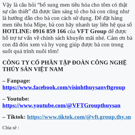
Vậy là câu hỏi “bổ sung men tiêu hóa cho tôm có thật
sự cần thiết” đã được làm sáng tỏ cho bà con cũng như
là hướng dẫn cho bà con cách sử dụng. Để đặt hàng
men tiêu hóa Mipe, bà con hãy nhanh tay liên hệ qua số
HOTLINE: 0916 859 166
của
VFT Group
để được
hỗ trợ tư vấn về chính sách khuyến mãi nhé. Cảm ơn bà
con đã đón xem và hy vọng giúp được bà con trong
suốt quá trình nuôi tôm!
CÔNG TY CỔ PHẦN TẬP ĐOÀN CÔNG NGHỆ
THỦY SẢN VIỆT NAM
– Fanpage:
https://www.facebook.com/visinhthuysanvftgroup
– Youtube:
https://www.youtube.com/@VFTGroupthuysan
– Tiktok:
https://www.tiktok.com/@vft.group.thy.sn
Chia sẻ :