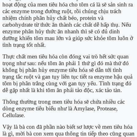
hoạt động của men tiêu hóa cho tôm cá là sẽ sản sinh ra
các enzyme trong đường ruột, rồi chúng chịu trách
nhiệm chính phân hủy chất béo, protein và
carbohydrate từ thức ăn thành các chất dễ hấp thụ. Nếu
enzyme phân hủy thức ăn nhanh thì sẽ có đủ dinh
dưỡng khiến tôm mau lớn và giúp sức khỏe tôm luôn ở
tình trạng tốt nhất.
Thực chất men tiêu hóa còn đóng vai trò hết sức quan
trọng như sau: nếu tôm ăn phải 1 thứ gì đó mà thứ đó
không bị phân hủy enzyme tiêu hóa sẽ dẫn tới tình
trạng tắc ruột và gan tụy liên tục tiết ra enzyme hậu quả
tôm bị phân trắng cùng với gan tụy yếu. Tình trạng đó
dễ gặp nhất là khi tôm ăn phải tảo độc, xác tảo tàn.
Thông thường trong men tiêu hóa sẽ chứa nhiều các
dòng enzyme tiêu biểu như là Amylase, Protease,
Cellulase.
Vậy là bà con đã phần nào biết sơ lược về men tiêu hóa
là gì, mời bà con xem qua thông tin tiếp theo cũng quan