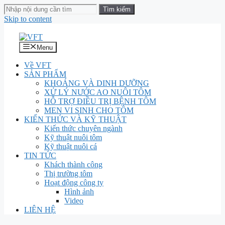
Skip to content
Menu
Về VFT
SẢN PHẨM
KHOÁNG VÀ DINH DƯỠNG
XỬ LÝ NƯỚC AO NUÔI TÔM
HỖ TRỢ ĐIỀU TRỊ BỆNH TÔM
MEN VI SINH CHO TÔM
KIẾN THỨC VÀ KỸ THUẬT
Kiến thức chuyên ngành
Kỹ thuật nuôi tôm
Kỹ thuật nuôi cá
TIN TỨC
Khách thành công
Thị trường tôm
Hoạt động công ty
Hình ảnh
Video
LIÊN HỆ