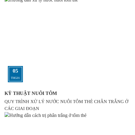
05
THG01
KỸ THUẬT NUÔI TÔM
QUY TRÌNH XỬ LÝ NƯỚC NUÔI TÔM THẺ CHÂN TRẮNG Ở
CÁC GIAI ĐOẠN