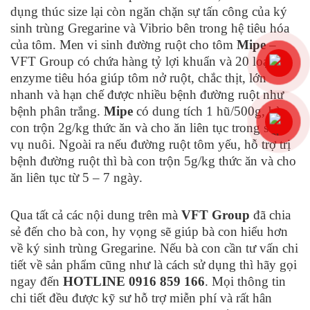
dụng thúc size lại còn ngăn chặn sự tấn công của ký
sinh trùng Gregarine và Vibrio bên trong hệ tiêu hóa
của tôm. Men vi sinh đường ruột cho tôm
Mipe
–
VFT Group có chứa hàng tỷ lợi khuẩn và 20 loại
enzyme tiêu hóa giúp tôm nở ruột, chắc thịt, lớn
nhanh và hạn chế được nhiều bệnh đường ruột như
bệnh phân trắng.
Mipe
có dung tích 1 hũ/500g, bà
con trộn 2g/kg thức ăn và cho ăn liên tục trong suốt
vụ nuôi. Ngoài ra nếu đường ruột tôm yếu, hỗ trợ trị
bệnh đường ruột thì bà con trộn 5g/kg thức ăn và cho
ăn liên tục từ 5 – 7 ngày.
Qua tất cả các nội dung trên mà
VFT Group
đã chia
sẻ đến cho bà con, hy vọng sẽ giúp bà con hiểu hơn
về ký sinh trùng Gregarine. Nếu bà con cần tư vấn chi
tiết về sản phẩm cũng như là cách sử dụng thì hãy gọi
ngay đến
HOTLINE 0916 859 166
. Mọi thông tin
chi tiết đều được kỹ sư hỗ trợ miễn phí và rất hân