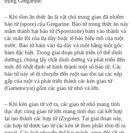
trùng Gregarine:
– Khi tôm ăn thức ăn là vật chủ trung gian đã nhiễm
bào tử (spore) của Gregarine. Bào tử trong thức ăn nảy
mầm thành hạt bào tử (Sporozoite) bám vào thành và
các mấu lồi của dạ dày hoặc tế bào biểu mô của ruột
trước. Bào tử bám vào dạ dày và ruột bằng một gốc
bám đặc biệt. Trong giai đoạn phát triển (ở thể dinh
dưỡng), chúng lấy chất dinh dưỡng và phát triển đến
mức độ nhất định sẽ hình thành một số bào tử. Các
bào tử này sẽ di chuyển đến ruột sau tồn tại các nếp
gấp của ruột và phát triển thành các kén giao tử
(Gametocyst) gồm các giao tử nhỏ và lớn.
– Khi kén giao tử vỡ ra, các giao tử nhỏ mang tính
dục đực cùng giao tử lớn mang tính dục cái kết hợp
lại tạo thành các hợp tử (Zygote). Tại giai đoạn này,
các hợp tử được tạo từ các kén sẽ theo phân tôm đi ra
ngoài. Các loài nhuyễn thể hai mảnh, giun đốt rất ưa