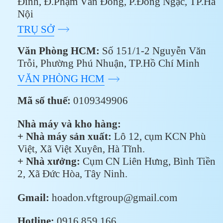
Đỉnh, Đ.Phạm Văn Đồng, P.Đông Ngạc, TP.Hà
Nội
TRỤ SỞ
Văn Phòng HCM:
Số 151/1-2 Nguyễn Văn
Trỗi, Phường Phú Nhuận, TP.Hồ Chí Minh
VĂN PHÒNG HCM
Mã số thuế:
0109349906
Nhà máy và kho hàng:
+ Nhà máy sản xuất:
Lô 12, cụm KCN Phù
Việt, Xã Việt Xuyên, Hà Tĩnh.
+ Nhà xưởng:
Cụm CN Liên Hưng, Bình Tiền
2, Xã Đức Hòa, Tây Ninh.
Gmail:
hoadon.vftgroup@gmail.com
Hotline:
0916 859 166