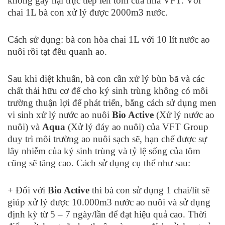
không gây hại trực tiếp lên tôm của nhà VFT. Với
chai 1L bà con xử lý được 2000m3 nước.
Cách sử dụng: bà con hòa chai 1L với 10 lít nước ao
nuôi rồi tạt đều quanh ao.
Sau khi diệt khuẩn, bà con cần xử lý bùn bã và các
chất thải hữu cơ để cho ký sinh trùng không có môi
trường thuận lợi để phát triển, bằng cách sử dụng men
vi sinh xử lý nước ao nuôi
Bio Active
(Xử lý nước ao
nuôi) và
Aqua
(Xử lý đáy ao nuôi) của VFT Group
duy trì môi trường ao nuôi sạch sẽ, hạn chế được sự
lây nhiễm của ký sinh trùng và tỷ lệ sống của tôm
cũng sẽ tăng cao. Cách sử dụng cụ thể như sau:
+ Đối với
Bio Active
thì bà con sử dụng 1 chai/lít sẽ
giúp xử lý được 10.000m
3
nước ao nuôi và sử dụng
định kỳ từ 5 – 7 ngày/lần để đạt hiệu quả cao. Thời