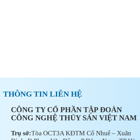
CÔNG TY CỔ PHẦN TẬP ĐOÀN CÔNG NGHỆ THỦY
SẢN VIỆT NAM
ĐĂNG KÝ ĐẠI LÝ TẠI VFT
GROUP
THÔNG TIN LIÊN HỆ
CÔNG TY CỔ PHẦN TẬP ĐOÀN
CÔNG NGHỆ THỦY SẢN VIỆT NAM
Trụ sở:
Tòa OCT3A KĐTM Cổ Nhuế – Xuân