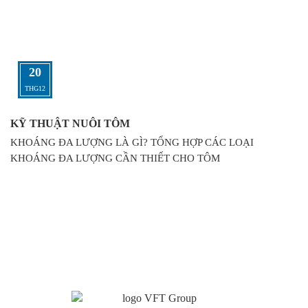
20
THG12
KỸ THUẬT NUÔI TÔM
KHOÁNG ĐA LƯỢNG LÀ GÌ? TỔNG HỢP CÁC LOẠI
KHOÁNG ĐA LƯỢNG CẦN THIẾT CHO TÔM