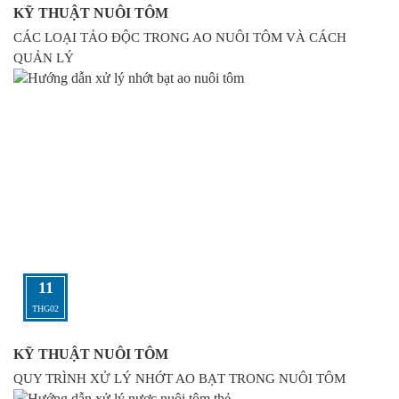
KỸ THUẬT NUÔI TÔM
CÁC LOẠI TẢO ĐỘC TRONG AO NUÔI TÔM VÀ CÁCH
QUẢN LÝ
11
THG02
KỸ THUẬT NUÔI TÔM
QUY TRÌNH XỬ LÝ NHỚT AO BẠT TRONG NUÔI TÔM