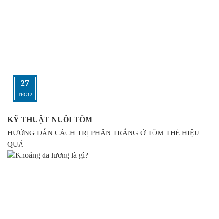
27
THG12
KỸ THUẬT NUÔI TÔM
HƯỚNG DẪN CÁCH TRỊ PHÂN TRẮNG Ở TÔM THẺ HIỆU
QUẢ