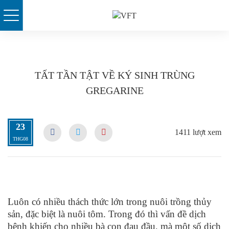
Skip
to
content
TẤT TẦN TẬT VỀ KÝ SINH TRÙNG
GREGARINE
23
1411 lượt xem
THG08
Luôn có nhiều thách thức lớn trong nuôi trồng thủy
sản, đặc biệt là nuôi tôm. Trong đó thì vấn đề dịch
bệnh khiến cho nhiều bà con đau đầu, mà một số dịch