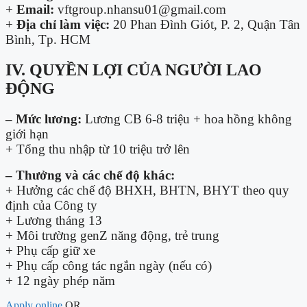
+
Email:
vftgroup.nhansu01@gmail.com
+
Địa chỉ làm việc:
20 Phan Đình Giót, P. 2, Quận Tân
Bình, Tp. HCM
IV. QUYỀN LỢI CỦA NGƯỜI LAO
ĐỘNG
– Mức lương:
Lương CB 6-8 triệu + hoa hồng không
giới hạn
+ Tổng thu nhập từ 10 triệu trở lên
– Thưởng và các chế độ khác:
+ Hưởng các chế độ BHXH, BHTN, BHYT theo quy
định của Công ty
+ Lương tháng 13
+ Môi trường genZ năng động, trẻ trung
+ Phụ cấp giữ xe
+ Phụ cấp công tác ngắn ngày (nếu có)
+ 12 ngày phép năm
Apply online
OR