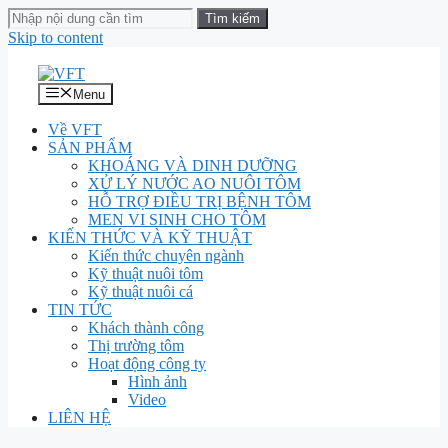
Skip to content
Menu
Về VFT
SẢN PHẨM
KHOÁNG VÀ DINH DƯỠNG
XỬ LÝ NƯỚC AO NUÔI TÔM
HỖ TRỢ ĐIỀU TRỊ BỆNH TÔM
MEN VI SINH CHO TÔM
KIẾN THỨC VÀ KỸ THUẬT
Kiến thức chuyên ngành
Kỹ thuật nuôi tôm
Kỹ thuật nuôi cá
TIN TỨC
Khách thành công
Thị trường tôm
Hoạt động công ty
Hình ảnh
Video
LIÊN HỆ