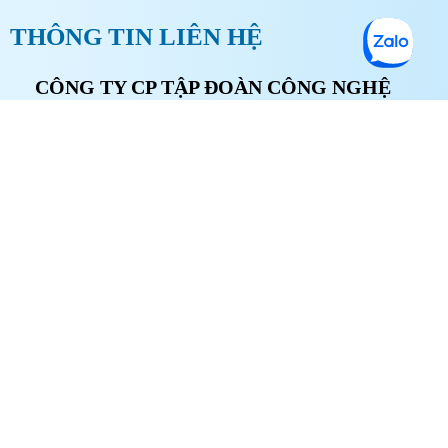
THÔNG TIN LIÊN HỆ
CÔNG TY CP TẬP ĐOÀN CÔNG NGHỆ
THỦY SẢN VIỆT NAM
Trụ sở:
Số 657 Phạm Văn Đồng, Phường Cổ
Nhuế 1, Quận Bắc Từ Liêm, Tp Hà Nội, Việt
Nam
Xem bản đồ
Văn Phòng HCM:
20 Phan Đình Giót, Phường
2, Quận Tân Bình, Tp Hồ Chí Minh
Xem bản đồ
Mã số thuế:
0109349906
Nhà máy và kho hàng: