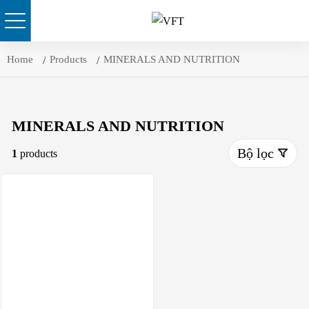
Skip
Home
Products
MINERALS AND NUTRITION
to
content
MINERALS AND NUTRITION
Bộ lọc
1
products