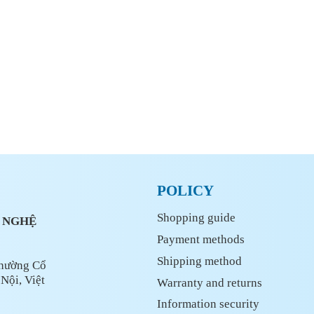
ĐĂNG KÝ ĐẠI L
GHỆ THỦY SẢN VIỆT NAM
POLICY
Shopping guide
G NGHỆ
Payment methods
Shipping method
Phường Cổ
Nội, Việt
Warranty and returns
Information security