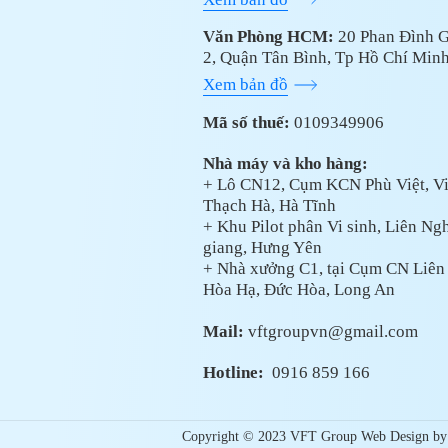
Văn Phòng HCM:
20 Phan Đình G
2, Quận Tân Bình, Tp Hồ Chí Min
Xem bản đồ
Mã số thuế:
0109349906
Nhà máy và kho hàng:
+ Lô CN12, Cụm KCN Phù Việt, Việ
Thạch Hà, Hà Tĩnh
+ Khu Pilot phân Vi sinh, Liên Ng
giang, Hưng Yên
+ Nhà xưởng C1, tại Cụm CN Liên
Hòa Hạ, Đức Hòa, Long An
Mail:
vftgroupvn@gmail.com
Hotline:
0916 859 166
Copyright © 2023 VFT Group Web Design by