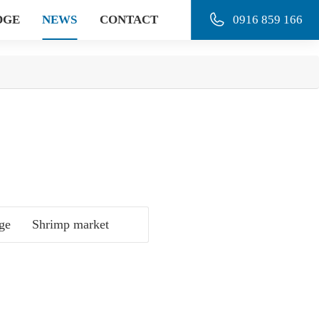
DGE
NEWS
CONTACT
0916 859 166
ge
Shrimp market