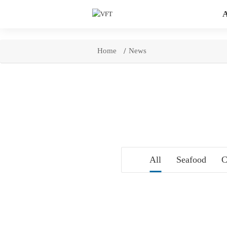
Skip
to
Home
News
content
All
Seafood
C