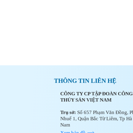
CÔNG TY CP TẬP ĐOÀN CÔNG N
THÔNG TIN LIÊN HỆ
CÔNG TY CP TẬP ĐOÀN CÔN
THỦY SẢN VIỆT NAM
Trụ sở:
Số 657 Phạm Văn Đồng, 
Nhuế 1, Quận Bắc Từ Liêm, Tp Hà 
Nam
Xem bản đồ