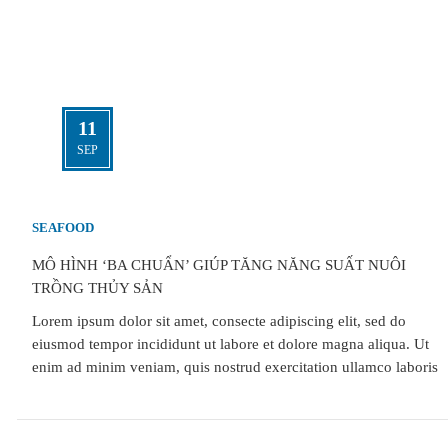
11
SEP
SEAFOOD
MÔ HÌNH ‘BA CHUẨN’ GIÚP TĂNG NĂNG SUẤT NUÔI
TRỒNG THỦY SẢN
Lorem ipsum dolor sit amet, consecte adipiscing elit, sed do
eiusmod tempor incididunt ut labore et dolore magna aliqua. Ut
enim ad minim veniam, quis nostrud exercitation ullamco laboris
nisi ut aliquip ex ea commodo consequat