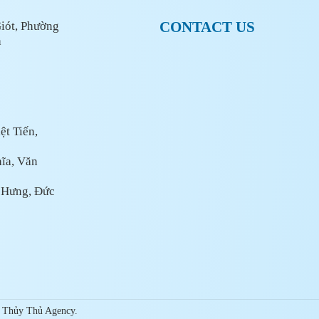
CONTACT US
iót, Phường
h
t Tiến,
hĩa, Văn
 Hưng, Đức
 Thủy Thủ Agency.