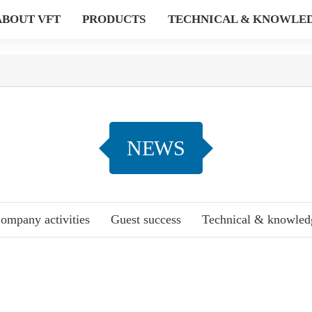
ABOUT VFT
PRODUCTS
TECHNICAL & KNOWLE
NEWS
ompany activities
Guest success
Technical & knowled