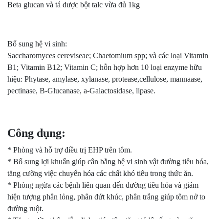
Beta glucan và tá dược bột talc vừa đủ 1kg
Bổ sung hệ vi sinh:
Saccharomyces cereviseae; Chaetomium spp; và các loại Vitamin
B1; Vitamin B12; Vitamin C; hỗn hợp hơn 10 loại enzyme hữu
hiệu: Phytase, amylase, xylanase, protease,cellulose, mannaase,
pectinase, B-Glucanase, a-Galactosidase, lipase.
Công dụng:
* Phòng và hỗ trợ điều trị EHP trên tôm.
* Bổ sung lợi khuẩn giúp cân bằng hệ vi sinh vật đường tiêu hóa,
tăng cường việc chuyển hóa các chất khó tiêu trong thức ăn.
* Phòng ngừa các bệnh liên quan đến đường tiêu hóa và giảm
hiện tượng phân lỏng, phân đứt khúc, phân trắng giúp tôm nở to
đường ruột.